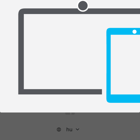
Támogatás
Telefon
1218
E-mail
helpdesk@nisz.hu
Oldaltérkép
Kategóriák
Élő közvetítések
Csatornák
Információ
Rólunk
Kapcsolat
Adatkezelési tájékoztató
Cookie szabályzat