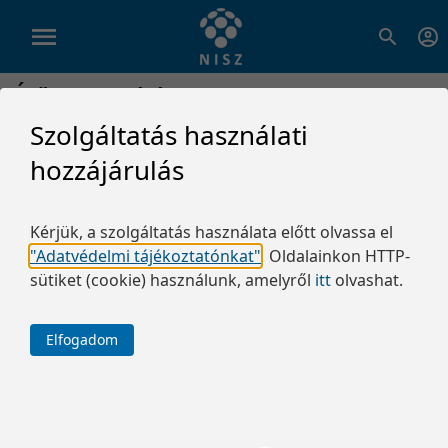
Élő közvetítések
Szolgáltatás használati
hozzájárulás
0 tétel
20 tétel/oldal
Jelenleg nincs élő közvetítés
5 tétel/oldal
Kérjük, a szolgáltatás használata előtt olvassa el
10 tétel/oldal
"Adatvédelmi tájékoztatónkat"
.
Oldalainkon HTTP-
20 tétel/oldal
sütiket (cookie) használunk, amelyről
itt
olvashat.
50 tétel/oldal
100 tétel/oldal
Elfogadom