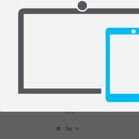
Támogatás
Telefon
1218
E-mail
helpdesk@nisz.hu
Oldaltérkép
Kategóriák
Élő közvetítések
Csatornák
Információ
Rólunk
Kapcsolat
Adatvédelmi szabályzat
Cookie szabályzat