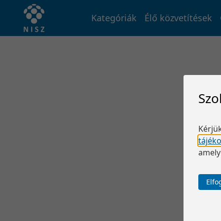
Kategóriák
Élő közvetítések
Szo
Kérjük
tájék
amely
Elf