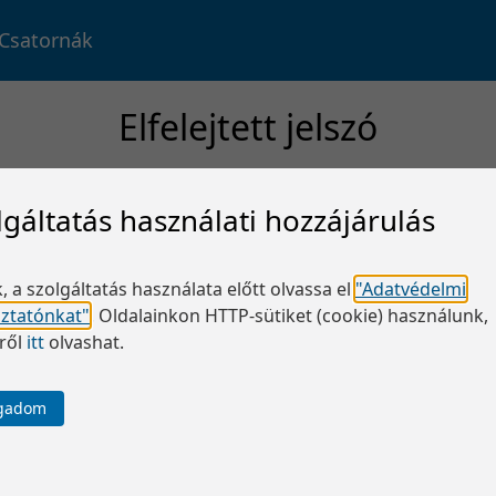
Csatornák
Elfelejtett jelszó
lgáltatás használati hozzájárulás
Felhasználói név:
*
, a szolgáltatás használata előtt olvassa el
"Adatvédelmi
oztatónkat"
.
Oldalainkon HTTP-sütiket (cookie) használunk,
OK
ről
itt
olvashat.
ogadom